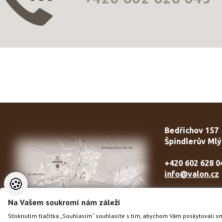
Bedřichov 157
Špindlerův Mlý
+420 602 628 0
info@valon.cz
🍪
Na Vašem soukromí nám záleží
Stisknutím tlačítka „Souhlasím“ souhlasíte s tím, abychom Vám poskytovali s