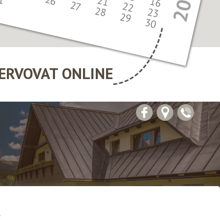
21
16
27
22
28
23
29
30
ERVOVAT ONLINE
.