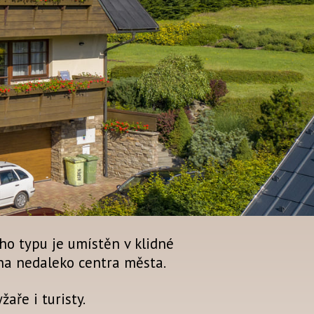
o typu je umístěn v klidné
na nedaleko centra města.
aře i turisty.