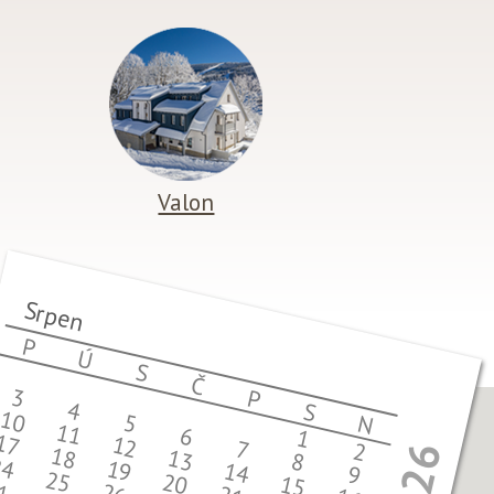
Valon
Srpen
P
Ú
S
Č
3
P
4
S
10
5
N
11
6
1
17
12
7
2
2026
18
13
8
24
19
14
9
25
20
15
1
26