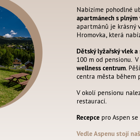
Nabízíme pohodlné ub
apartmánech s plným
apartmánů je krásný v
Hromovka, která nabízí
Dětský lyžařský vlek 
100 m od pensionu. V b
wellness centrum
. Pě
centra města během p
V okolí pensionu nalez
restaurací.
Recepce
pro Aspen se
Vedle Aspenu stojí naš