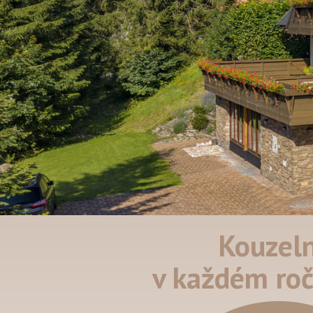
Kouzel
v každém ro