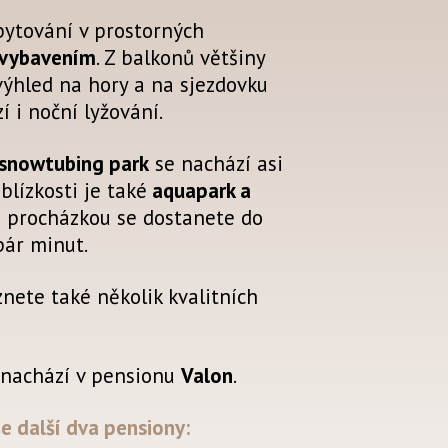
ytování v prostorných
 vybavením
. Z balkonů většiny
ýhled na hory a na sjezdovku
 i noční lyžování.
a snowtubing park
se nachází asi
lízkosti je také
aquapark a
ší procházkou se dostanete do
ár minut.
nete také několik kvalitních
 nachází v pensionu
Valon
.
e další dva pensiony: