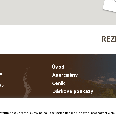
REZ
Úvod
n
Apartmány
Ceník
45
Dárkové poukazy
Rezervace
Fotogalerie
mysluplné a užitečné služby na základě Vašich údajů o sledování procházení webu
Aktivity