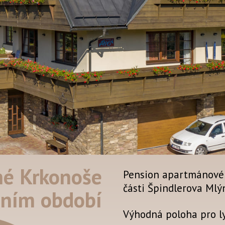
né Krkonoše
Pension apartmánovéh
části Špindlerova Mlý
čním období
Výhodná poloha pro lyž