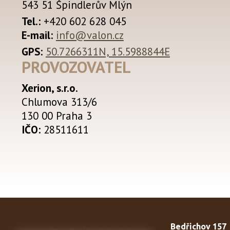
543 51 Špindlerův Mlýn
Tel.:
+420 602 628 045
E-mail:
info@valon.cz
GPS:
50.7266311N, 15.5988844E
PROVOZOVATEL
Xerion, s.r.o.
Chlumova 313/6
130 00 Praha 3
IČO:
28511611
Bedřichov 157